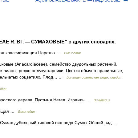
ЙНЫЕ
AQUIFOLIACEAE BARTL. — ПАДУБОВЫЕ
AE R. ВГ. — СУМАХОВЫЕ" в других словарях:
ая классификация Царство …
Википедия
е (Anacardiaceae), семейство двудольных растений.
е лианы, редко полукустарники. Цветки обычно правильные,
етельчатых соцветиях. Плод… …
Большая советская энциклопедия
едия
зрослого дерева. Пустыня Негев. Израиль …
Википедия
оящая …
Википедия
Сумах дубильный типовой вид рода Сумах Общий вид …