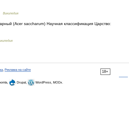
 …
Википедия
рный (Acer saccharum) Научная классификация Царство:
икипедия
ка
,
Реклама на сайте
18+
omla,
Drupal,
WordPress, MODx.