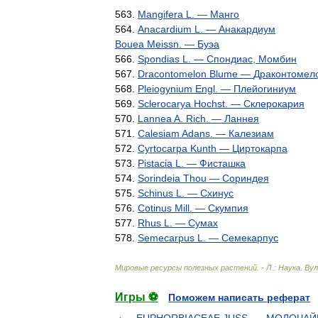
563
.
Mangifera
L
. —
Манго
564
.
Anacardium
L
. —
Анакардиум
Bouea
Meissn
. —
Буэа
566
.
Spondias
L
. —
Спондиас
,
Момбин
567
.
Dracontomelon
Blume
—
Драконтомел
568
.
Pleiogynium
Engl
. —
Плейогиниум
569
.
Sclerocarya
Hochst
. —
Склерокария
570
.
Lannea
A
.
Rich
. —
Ланнея
571
.
Calesiam
Adans
. —
Калезиам
572
.
Cyrtocarpa
Kunth
—
Циртокарпа
573
.
Pistacia
L
. —
Фисташка
574
.
Sorindeia
Thou
—
Сориндея
575
.
Schinus
L
. —
Схинус
576
.
Cotinus
Mill
. —
Скумпия
577
.
Rhus
L
. —
Сумах
578
.
Semecarpus
L
. —
Семекарпус
Мировые
ресурсы
полезных
растений
. -
Л
.
:
Наука
.
Ву
Игры ⚽
Поможем написать реферат