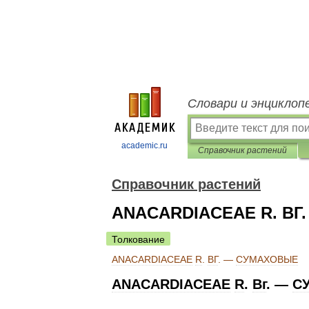
Словари и энциклоп
academic.ru
Справочник растений
Справочник растений
ANACARDIACEAE R. ВГ
Толкование
ANACARDIACEAE
R
.
ВГ
. —
СУМАХОВЫЕ
ANACARDIACEAE
R
.
Вг
. —
С