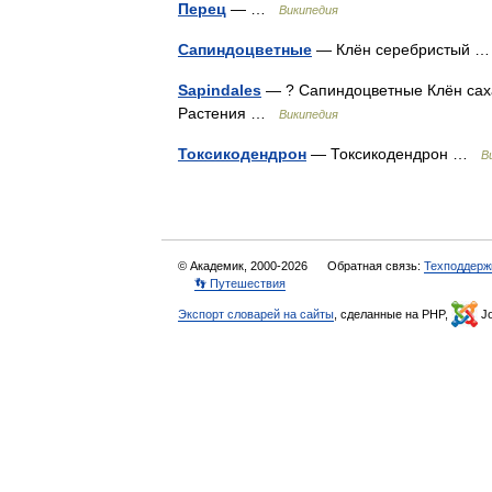
Перец
— …
Википедия
Сапиндоцветные
— Клён серебристый
Sapindales
— ? Сапиндоцветные Клён саха
Растения …
Википедия
Токсикодендрон
— Токсикодендрон …
В
© Академик, 2000-2026
Обратная связь:
Техподдерж
👣 Путешествия
Экспорт словарей на сайты
, сделанные на PHP,
Jo