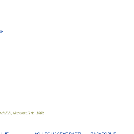
он
льф
Е
.
В
.,
Малеева
О
.
Ф
.
.
1969
.