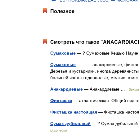
EUPHORBIACEAE JUSS. — МОЛОЧА
Полезное
Смотреть что такое "ANACARDIACE
Сумаховые
— ? Сумаховые Кешью Научн
Сумаховые
— анакардиевые, фисташковы
Деревья и кустарники, иногда деревянисты
большей частью однополые, мелкие, в м
Анакардиевые
— Анакардиевые …
Викип
Фисташка
— атлантическая. Общий вид в
Фисташка настоящая
— Фисташка наст
Сумах дубильный
— ? Сумах дубильный 
Википедия